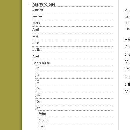
Martyrologe
Janvier
Au
au
Février
le
Mars
Li
Avril
Mai
Re
Juin
Cl
Juillet
Gr
Août
Ma
Septembre
j01
Ét
j02
Ra
j03
Ot
j04
Ma
j05
j06
j07
Reine
Cloud
Grat