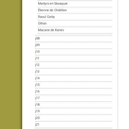
Martyrs en Slovaquie
Étienne de Châtillon
Raoul Corby
Othon
Macaire de Kanev
j08
j09
j10
j11
j12
j13
j14
j15
j16
j17
j18
j19
j20
j21