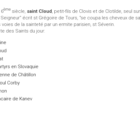
ème
 6
siècle,
saint Cloud
, petit-fils de Clovis et de Clotilde, seul 
 Seigneur" écrit st Grégoire de Tours, "se coupa les cheveux de sa 
s voies de la sainteté par un ermite parisien, st Séverin.
ste des Saints du jour:
ine
oud
at
rtyrs en Slovaquie
ienne de Châtillon
oul Corby
hon
caire de Kanev