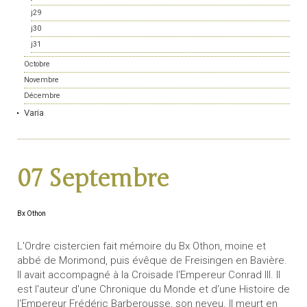
j29
j30
j31
Octobre
Novembre
Décembre
Varia
07 Septembre
Bx Othon
L'Ordre cistercien fait mémoire du Bx Othon, moine et
abbé de Morimond, puis évêque de Freisingen en Bavière.
Il avait accompagné à la Croisade l'Empereur Conrad III. Il
est l'auteur d'une Chronique du Monde et d'une Histoire de
l'Empereur Frédéric Barberousse, son neveu. Il meurt en