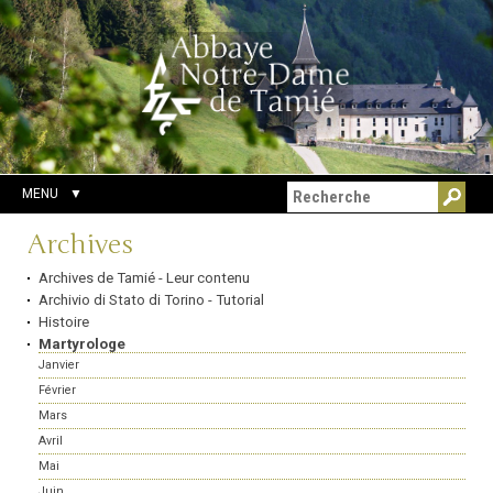
Aller
Outils
Chercher par
au
personnels
Recherche
contenu.
avancée…
|
Aller
à
la
navigation
MENU
Navigation
Archives
Archives de Tamié - Leur contenu
Archivio di Stato di Torino - Tutorial
Histoire
Martyrologe
Janvier
Février
Mars
Avril
Mai
Juin