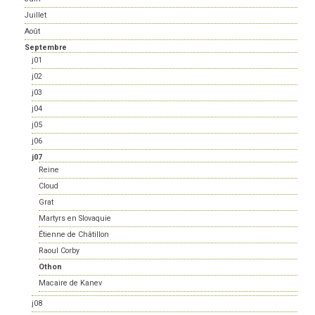
Juillet
Août
Septembre
j01
j02
j03
j04
j05
j06
j07
Reine
Cloud
Grat
Martyrs en Slovaquie
Étienne de Châtillon
Raoul Corby
Othon
Macaire de Kanev
j08