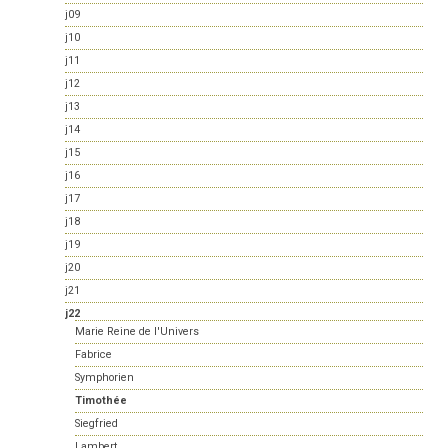
j09
j10
j11
j12
j13
j14
j15
j16
j17
j18
j19
j20
j21
j22
Marie Reine de l'Univers
Fabrice
Symphorien
Timothée
Siegfried
Lambert