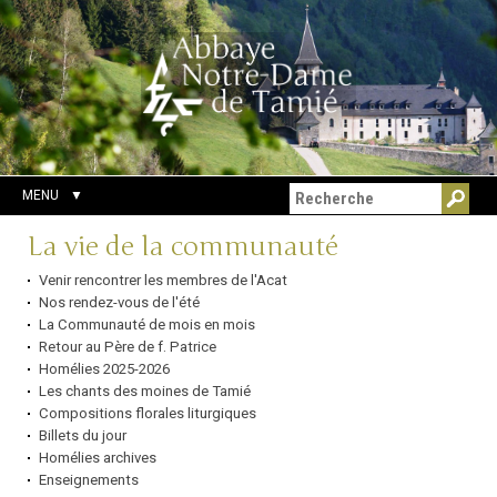
Aller
Outils
Chercher par
au
personnels
Recherche
contenu.
avancée…
|
Aller
à
la
navigation
MENU
Navigation
La vie de la communauté
Venir rencontrer les membres de l'Acat
Nos rendez-vous de l'été
La Communauté de mois en mois
Retour au Père de f. Patrice
Homélies 2025-2026
Les chants des moines de Tamié
Compositions florales liturgiques
Billets du jour
Homélies archives
Enseignements