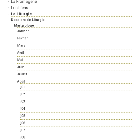
La Fromagerie
Les Liens
La Liturgie
Dossiers de Liturgie
Martyrologe
Janvier
Février
Mars
Avril
Mai
Juin
Juillet
Août
j01
j02
j03
j04
j05
j06
j07
j08