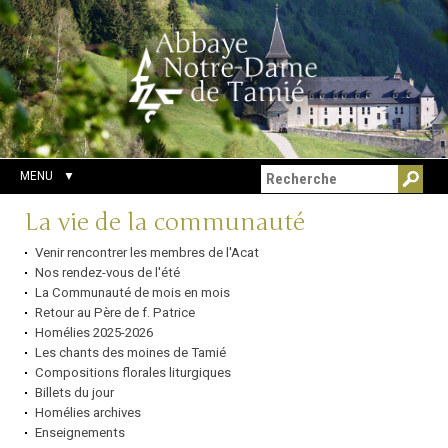
Aller
Outils
Chercher par
au
personnels
Recherche
contenu.
avancée…
|
Aller
à
la
navigation
MENU
Navigation
La vie de la communauté
Venir rencontrer les membres de l'Acat
Nos rendez-vous de l'été
La Communauté de mois en mois
Retour au Père de f. Patrice
Homélies 2025-2026
Les chants des moines de Tamié
Compositions florales liturgiques
Billets du jour
Homélies archives
Enseignements