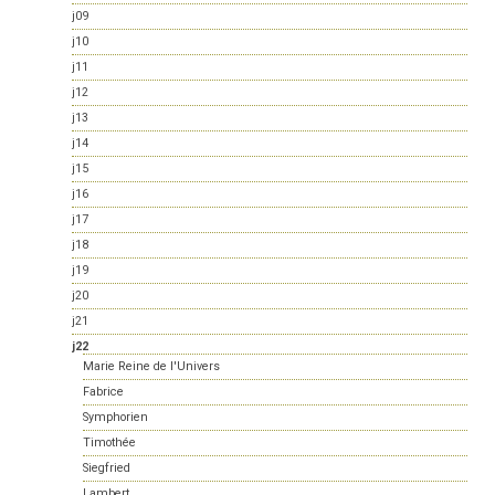
j09
j10
j11
j12
j13
j14
j15
j16
j17
j18
j19
j20
j21
j22
Marie Reine de l'Univers
Fabrice
Symphorien
Timothée
Siegfried
Lambert