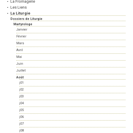
La Fromagerie
Les Liens
La Liturgie
Dossiers de Liturgie
Martyrologe
Janvier
Février
Mars
Avril
Mai
Juin
Juillet
Août
j01
j02
j03
j04
j05
j06
j07
j08