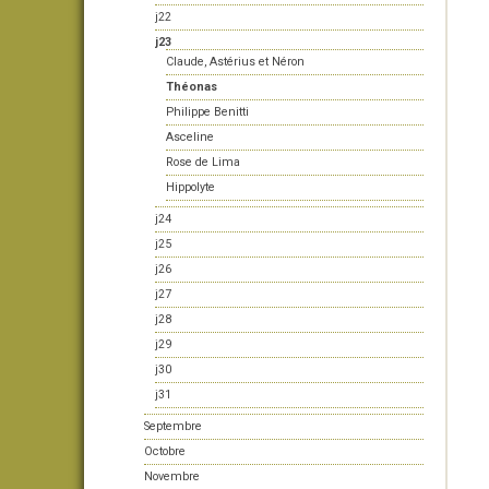
j22
j23
Claude, Astérius et Néron
Théonas
Philippe Benitti
Asceline
Rose de Lima
Hippolyte
j24
j25
j26
j27
j28
j29
j30
j31
Septembre
Octobre
Novembre