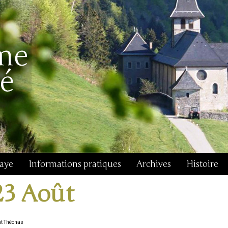
baye
Informations pratiques
Archives
Histoire
23 Août
nt Théonas