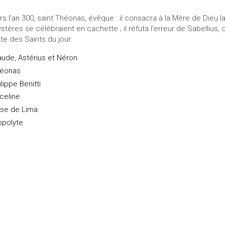
rs l'an 300, saint Théonas, évêque : il consacra à la Mère de Dieu la
stères se célébraient en cachette ; il réfuta l'erreur de Sabellius, qui
ste des Saints du jour:
aude, Astérius et Néron
éonas
ilippe Benitti
celine
se de Lima
ppolyte