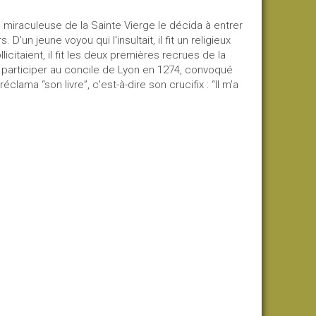
on miraculeuse de la Sainte Vierge le décida à entrer
D'un jeune voyou qui l'insultait, il fit un religieux
licitaient, il fit les deux premières recrues de la
à participer au concile de Lyon en 1274, convoqué
réclama “son livre”, c'est-à-dire son crucifix : “Il m'a