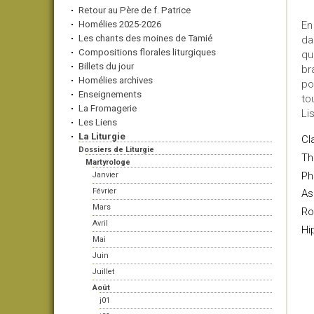
Retour au Père de f. Patrice
Homélies 2025-2026
En
Les chants des moines de Tamié
da
Compositions florales liturgiques
qu
Billets du jour
br
Homélies archives
po
Enseignements
tou
La Fromagerie
Li
Les Liens
La Liturgie
Cl
Dossiers de Liturgie
Th
Martyrologe
Ph
Janvier
Février
As
Mars
Ro
Avril
Hi
Mai
Juin
Juillet
Août
j01