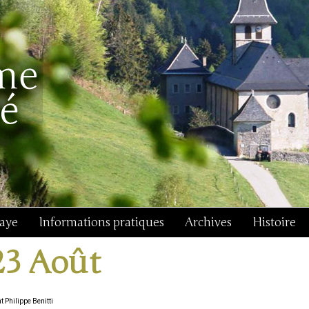
baye
Informations pratiques
Archives
Histoire
23 Août
t Philippe Benitti