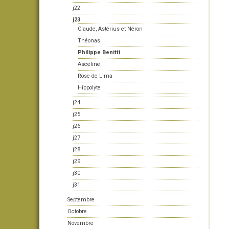
j22
j23
Claude, Astérius et Néron
Théonas
Philippe Benitti
Asceline
Rose de Lima
Hippolyte
j24
j25
j26
j27
j28
j29
j30
j31
Septembre
Octobre
Novembre