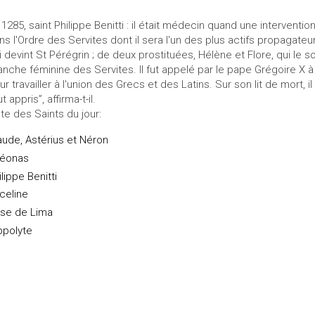
 1285, saint Philippe Benitti : il était médecin quand une interventi
ns l'Ordre des Servites dont il sera l'un des plus actifs propagateurs. 
i devint St Pérégrin ; de deux prostituées, Hélène et Flore, qui le sol
anche féminine des Servites. Il fut appelé par le pape Grégoire X 
ur travailler à l'union des Grecs et des Latins. Sur son lit de mort, il 
t appris”, affirma-t-il.
ste des Saints du jour:
aude, Astérius et Néron
éonas
ilippe Benitti
celine
se de Lima
ppolyte