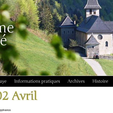
baye
Informations pratiques
Archives
Histoire
02 Avril
Apphianos