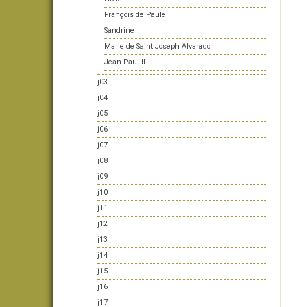
François de Paule
Sandrine
Marie de Saint Joseph Alvarado
Jean-Paul II
j03
j04
j05
j06
j07
j08
j09
j10
j11
j12
j13
j14
j15
j16
j17