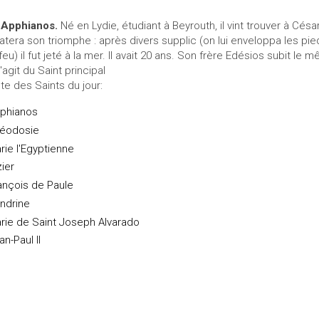
 Apphianos.
Né en Lydie, étudiant à Beyrouth, il vint trouver à Césa
latera son triomphe : après divers supplic (on lui enveloppa les pi
 feu) il fut jeté à la mer. Il avait 20 ans. Son frère Edésios subit le
s'agit du Saint principal
ste des Saints du jour:
phianos
éodosie
rie l'Egyptienne
zier
ançois de Paule
ndrine
rie de Saint Joseph Alvarado
an-Paul II