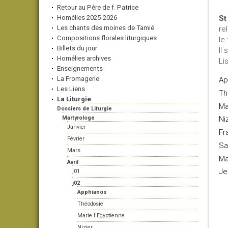
Retour au Père de f. Patrice
Homélies 2025-2026
St
Les chants des moines de Tamié
re
Compositions florales liturgiques
le
Billets du jour
Il 
Homélies archives
Li
Enseignements
La Fromagerie
Ap
Les Liens
Th
La Liturgie
Ma
Dossiers de Liturgie
Martyrologe
Ni
Janvier
Fr
Février
Sa
Mars
Ma
Avril
Je
j01
j02
Apphianos
Théodosie
Marie l'Egyptienne
Nizier