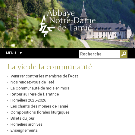
Aller
Outils
Chercher par
au
personnels
Recherche
contenu.
avancée…
|
Aller
à
la
navigation
MENU
Navigation
La vie de la communauté
Venir rencontrer les membres de l'Acat
Nos rendez-vous de l'été
La Communauté de mois en mois
Retour au Père de f. Patrice
Homélies 2025-2026
Les chants des moines de Tamié
Compositions florales liturgiques
Billets du jour
Homélies archives
Enseignements