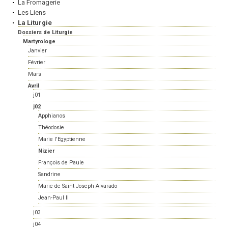
La Fromagerie
Les Liens
La Liturgie
Dossiers de Liturgie
Martyrologe
Janvier
Février
Mars
Avril
j01
j02
Apphianos
Théodosie
Marie l'Egyptienne
Nizier
François de Paule
Sandrine
Marie de Saint Joseph Alvarado
Jean-Paul II
j03
j04