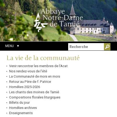
Aller
Outils
Chercher par
au
personnels
Recherche
contenu.
avancée…
|
Aller
à
la
navigation
MENU
Navigation
La vie de la communauté
Venir rencontrer les membres de l'Acat
Nos rendez-vous de l'été
La Communauté de mois en mois
Retour au Père de f. Patrice
Homélies 2025-2026
Les chants des moines de Tamié
Compositions florales liturgiques
Billets du jour
Homélies archives
Enseignements