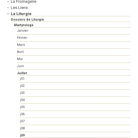
La Fromagerie
Les Liens
La Liturgie
Dossiers de Liturgie
Martyrologe
Janvier
Février
Mars
Avril
Mai
Juin
Juillet
j01
j02
j03
j04
j05
j06
j07
j08
j09