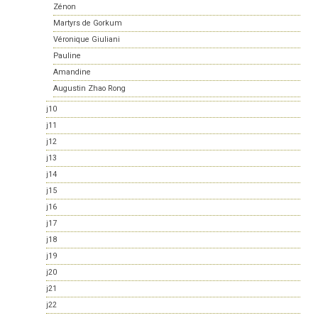
Zénon
Martyrs de Gorkum
Véronique Giuliani
Pauline
Amandine
Augustin Zhao Rong
j10
j11
j12
j13
j14
j15
j16
j17
j18
j19
j20
j21
j22