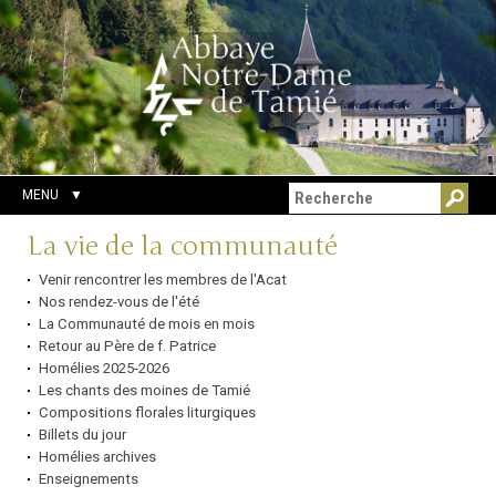
Aller
Outils
Chercher par
au
personnels
Recherche
contenu.
avancée…
|
Aller
à
la
navigation
MENU
Navigation
La vie de la communauté
Venir rencontrer les membres de l'Acat
Nos rendez-vous de l'été
La Communauté de mois en mois
Retour au Père de f. Patrice
Homélies 2025-2026
Les chants des moines de Tamié
Compositions florales liturgiques
Billets du jour
Homélies archives
Enseignements