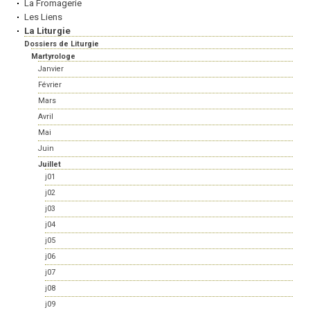
La Fromagerie
Les Liens
La Liturgie
Dossiers de Liturgie
Martyrologe
Janvier
Février
Mars
Avril
Mai
Juin
Juillet
j01
j02
j03
j04
j05
j06
j07
j08
j09