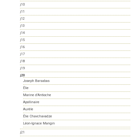
j10
j11
j12
j13
j14
j15
j16
j17
j18
j19
j20
Joseph Barsabas
Élie
Marine d'Antioche
Apollinaire
Aurèle
Élie Chavchavadze
Léon-Ignace Mangin
j21