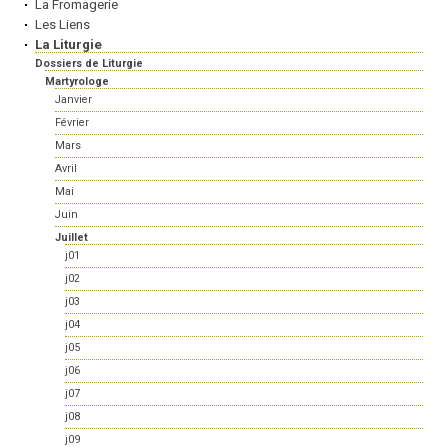
La Fromagerie
Les Liens
La Liturgie
Dossiers de Liturgie
Martyrologe
Janvier
Février
Mars
Avril
Mai
Juin
Juillet
j01
j02
j03
j04
j05
j06
j07
j08
j09