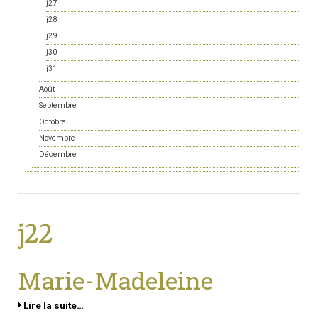
j27
j28
j29
j30
j31
Août
Septembre
Octobre
Novembre
Décembre
j22
Marie-Madeleine
Lire la suite…