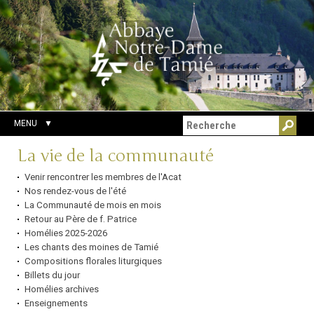
Aller
Outils
Chercher par
au
personnels
Recherche
contenu.
avancée…
|
Aller
à
la
navigation
MENU
Navigation
La vie de la communauté
Venir rencontrer les membres de l'Acat
Nos rendez-vous de l'été
La Communauté de mois en mois
Retour au Père de f. Patrice
Homélies 2025-2026
Les chants des moines de Tamié
Compositions florales liturgiques
Billets du jour
Homélies archives
Enseignements