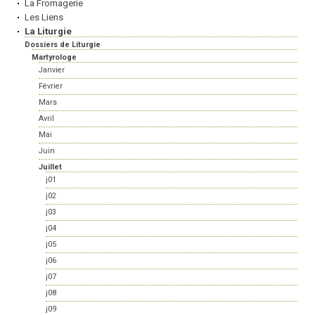
La Fromagerie
Les Liens
La Liturgie
Dossiers de Liturgie
Martyrologe
Janvier
Février
Mars
Avril
Mai
Juin
Juillet
j01
j02
j03
j04
j05
j06
j07
j08
j09