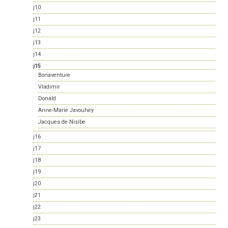
j10
j11
j12
j13
j14
j15
Bonaventure
Vladimir
Donald
Anne-Marie Javouhey
Jacques de Nisibe
j16
j17
j18
j19
j20
j21
j22
j23