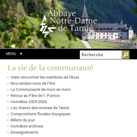
Aller
Outils
Chercher par
au
personnels
Recherche
contenu.
avancée…
|
Aller
à
la
navigation
MENU
Navigation
La vie de la communauté
Venir rencontrer les membres de l'Acat
Nos rendez-vous de l'été
La Communauté de mois en mois
Retour au Père de f. Patrice
Homélies 2025-2026
Les chants des moines de Tamié
Compositions florales liturgiques
Billets du jour
Homélies archives
Enseignements