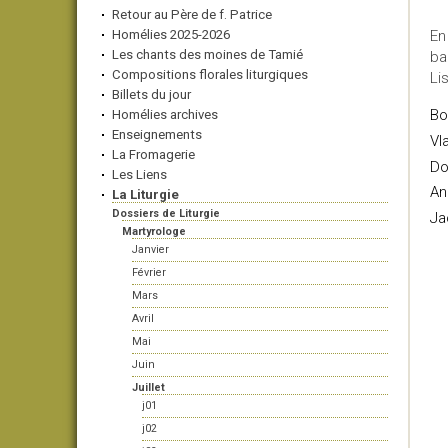
Retour au Père de f. Patrice
Homélies 2025-2026
En
Les chants des moines de Tamié
ba
Compositions florales liturgiques
Li
Billets du jour
Bo
Homélies archives
Enseignements
Vl
La Fromagerie
Do
Les Liens
An
La Liturgie
Dossiers de Liturgie
Ja
Martyrologe
Janvier
Février
Mars
Avril
Mai
Juin
Juillet
j01
j02