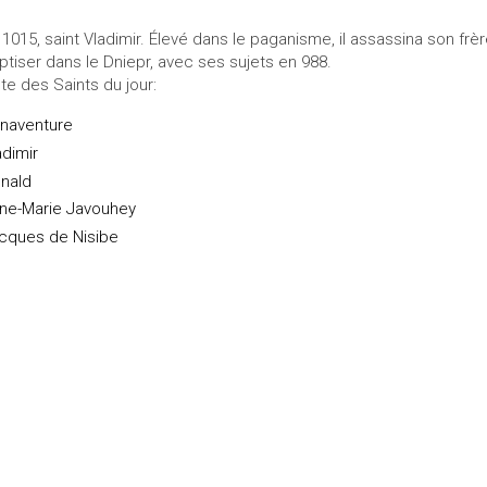
 1015, saint Vladimir. Élevé dans le paganisme, il assassina son frère
ptiser dans le Dniepr, avec ses sujets en 988.
ste des Saints du jour:
naventure
adimir
nald
ne-Marie Javouhey
cques de Nisibe