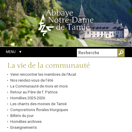
Aller
Outils
Chercher par
au
personnels
Recherche
contenu.
avancée…
|
Aller
à
la
navigation
MENU
Navigation
La vie de la communauté
Venir rencontrer les membres de l'Acat
Nos rendez-vous de l'été
La Communauté de mois en mois
Retour au Père de f. Patrice
Homélies 2025-2026
Les chants des moines de Tamié
Compositions florales liturgiques
Billets du jour
Homélies archives
Enseignements