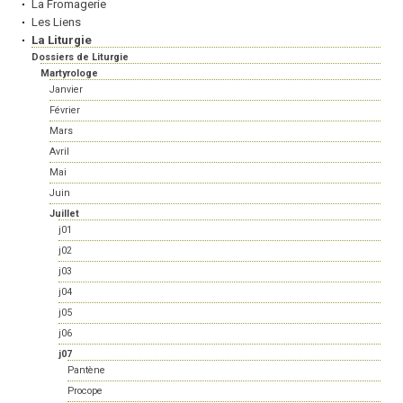
La Fromagerie
Les Liens
La Liturgie
Dossiers de Liturgie
Martyrologe
Janvier
Février
Mars
Avril
Mai
Juin
Juillet
j01
j02
j03
j04
j05
j06
j07
Pantène
Procope