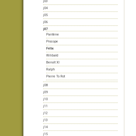
j03
j04
j05
j06
j07
Pantène
Procope
Félix
Wilibald
Benoît XI
Ralph
Pierre To Rot
j08
j09
j10
j11
j12
j13
j14
j15