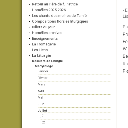
Retour au Père de f. Patrice
Homélies 2025-2026
- 
Les chants des moines de Tamié
Li
Compositions florales liturgiques
Pa
Billets du jour
Homélies archives
Pr
Enseignements
Fél
La Fromagerie
Wi
Les Liens
La Liturgie
Be
Dossiers de Liturgie
Ra
Martyrologe
Pi
Janvier
Février
Mars
Avril
Mai
Juin
Juillet
j01
j02