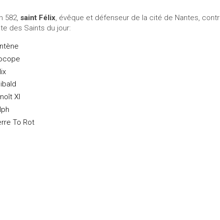
En 582,
saint Félix
, évêque et défenseur de la cité de Nantes, contr
ste des Saints du jour:
ntène
ocope
ix
libald
noît XI
lph
erre To Rot