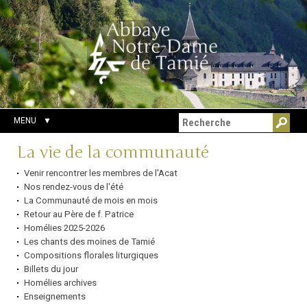
Aller
Outils
Chercher par
au
personnels
Recherche
contenu.
avancée…
|
Aller
à
la
navigation
MENU
Navigation
La vie de la communauté
Venir rencontrer les membres de l'Acat
Nos rendez-vous de l'été
La Communauté de mois en mois
Retour au Père de f. Patrice
Homélies 2025-2026
Les chants des moines de Tamié
Compositions florales liturgiques
Billets du jour
Homélies archives
Enseignements