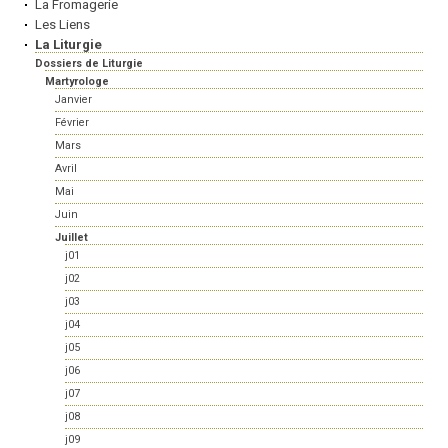
La Fromagerie
Les Liens
La Liturgie
Dossiers de Liturgie
Martyrologe
Janvier
Février
Mars
Avril
Mai
Juin
Juillet
j01
j02
j03
j04
j05
j06
j07
j08
j09