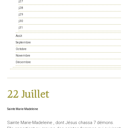
j27
j28
j29
j30
j31
Août
Septembre
Octobre
Novembre
Décembre
22 Juillet
Sainte Marie-Madeleine
Sainte Marie-Madeleine , dont Jésus chassa 7 démons.