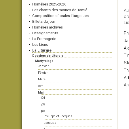
Homélies 2025-2026
Les chants des moines de Tamié
Au
Compositions florales liturgiques
or
Billets du jour
Li
Homélies archives
Ph
Enseignements
La Fromagerie
Ja
Les Liens
Al
La Liturgie
Ti
Dossiers de Liturgie
Martyrologe
St
Janvier
Th
Février
Ad
Mars
Ah
Avril
Mai
j01
j02
j03
Philippe et Jacques
Jacques