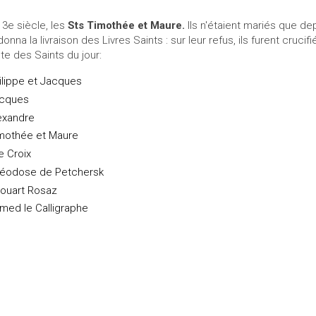
 3e siècle, les
Sts Timothée et Maure.
Ils n'étaient mariés que de
donna la livraison des Livres Saints : sur leur refus, ils furent crucif
ste des Saints du jour:
ilippe et Jacques
cques
exandre
mothée et Maure
e Croix
éodose de Petchersk
ouart Rosaz
med le Calligraphe