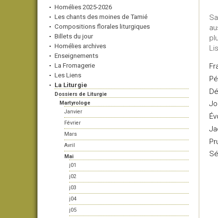
Homélies 2025-2026
Les chants des moines de Tamié
Sa
Compositions florales liturgiques
au
Billets du jour
pl
Homélies archives
Li
Enseignements
La Fromagerie
Fr
Les Liens
Pé
La Liturgie
Dé
Dossiers de Liturgie
Jo
Martyrologe
Janvier
Év
Février
Ja
Mars
Pr
Avril
Sé
Mai
j01
j02
j03
j04
j05