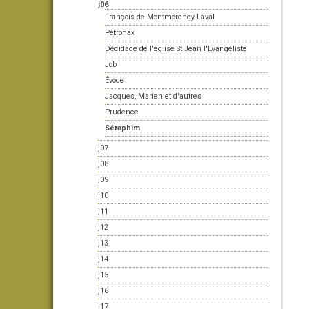
j06
François de Montmorency-Laval
Pétronax
Décidace de l'église St Jean l'Evangéliste
Job
Évode
Jacques, Marien et d'autres
Prudence
Séraphim
j07
j08
j09
j10
j11
j12
j13
j14
j15
j16
j17