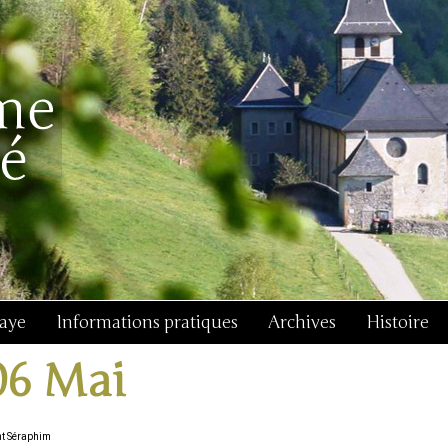
baye
Informations pratiques
Archives
Histoire
06 Mai
nt Séraphim