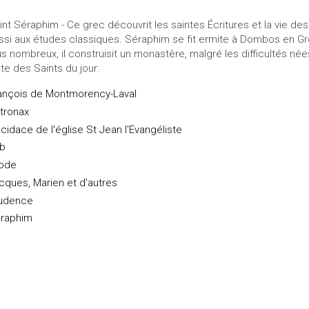
int Séraphim - Ce grec découvrit les saintes Écritures et la vie des 
ssi aux études classiques. Séraphim se fit ermite à Dombos en Grèc
us nombreux, il construisit un monastère, malgré les difficultés née
ste des Saints du jour:
ançois de Montmorency-Laval
tronax
cidace de l'église St Jean l'Evangéliste
b
ode
cques, Marien et d'autres
udence
raphim