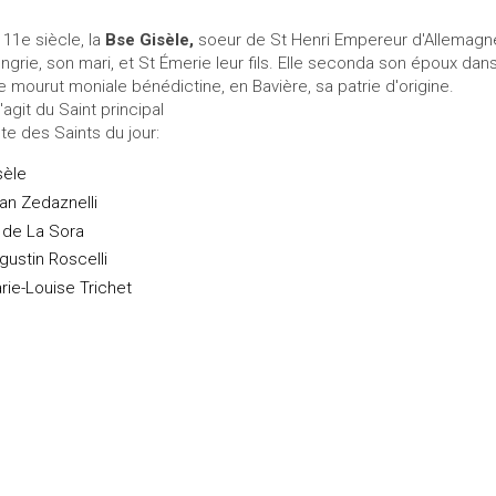
 11e siècle, la
Bse Gisèle,
soeur de St Henri Empereur d'Allemagne.
ngrie, son mari, et St Émerie leur fils. Elle seconda son époux dan
le mourut moniale bénédictine, en Bavière, sa patrie d'origine.
s'agit du Saint principal
ste des Saints du jour:
sèle
an Zedaznelli
l de La Sora
gustin Roscelli
rie-Louise Trichet