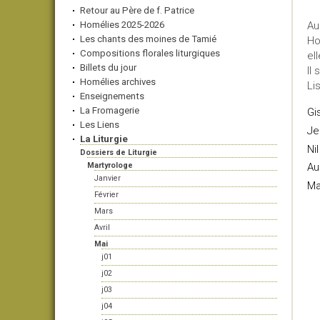
Retour au Père de f. Patrice
Homélies 2025-2026
Au
Les chants des moines de Tamié
Ho
Compositions florales liturgiques
el
Billets du jour
Il 
Homélies archives
Li
Enseignements
La Fromagerie
Gi
Les Liens
Je
La Liturgie
Ni
Dossiers de Liturgie
Martyrologe
Au
Janvier
Ma
Février
Mars
Avril
Mai
j01
j02
j03
j04