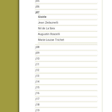
j05
j06
j07
Gisèle
Jean Zedaznelli
Nil de La Sora
Augustin Roscelli
Marie-Louise Trichet
j08
j09
j10
j11
j12
j13
j14
j15
j16
j17
j18
j19