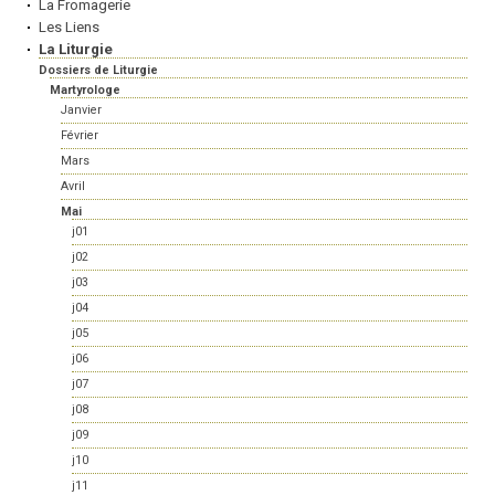
La Fromagerie
Les Liens
La Liturgie
Dossiers de Liturgie
Martyrologe
Janvier
Février
Mars
Avril
Mai
j01
j02
j03
j04
j05
j06
j07
j08
j09
j10
j11