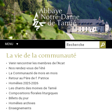
Aller
Outils
Chercher par
au
personnels
Recherche
contenu.
avancée…
|
Aller
à
la
navigation
MENU
Navigation
La vie de la communauté
Venir rencontrer les membres de l'Acat
Nos rendez-vous de l'été
La Communauté de mois en mois
Retour au Père de f. Patrice
Homélies 2025-2026
Les chants des moines de Tamié
Compositions florales liturgiques
Billets du jour
Homélies archives
Enseignements