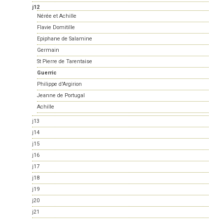
j12
Nérée et Achille
Flavie Domitille
Epiphane de Salamine
Germain
St Pierre de Tarentaise
Guerric
Philippe d'Argirion
Jeanne de Portugal
Achille
j13
j14
j15
j16
j17
j18
j19
j20
j21