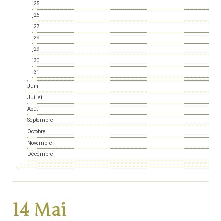
j25
j26
j27
j28
j29
j30
j31
Juin
Juillet
Août
Septembre
Octobre
Novembre
Décembre
14 Mai