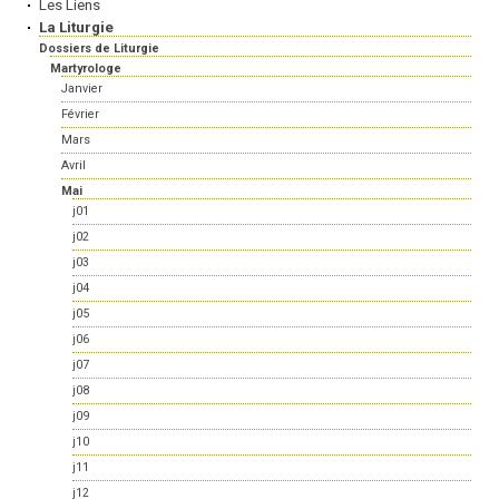
Les Liens
La Liturgie
Dossiers de Liturgie
Martyrologe
Janvier
Février
Mars
Avril
Mai
j01
j02
j03
j04
j05
j06
j07
j08
j09
j10
j11
j12