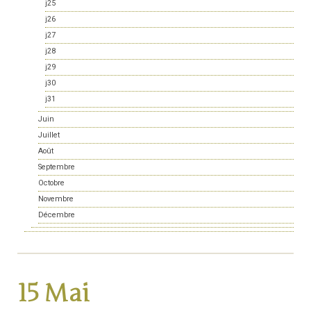
j25
j26
j27
j28
j29
j30
j31
Juin
Juillet
Août
Septembre
Octobre
Novembre
Décembre
15 Mai