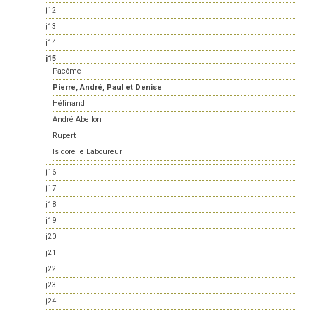
j12
j13
j14
j15
Pacôme
Pierre, André, Paul et Denise
Hélinand
André Abellon
Rupert
Isidore le Laboureur
j16
j17
j18
j19
j20
j21
j22
j23
j24