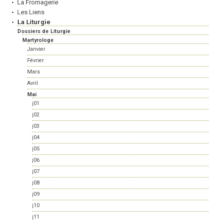
La Fromagerie
Les Liens
La Liturgie
Dossiers de Liturgie
Martyrologe
Janvier
Février
Mars
Avril
Mai
j01
j02
j03
j04
j05
j06
j07
j08
j09
j10
j11