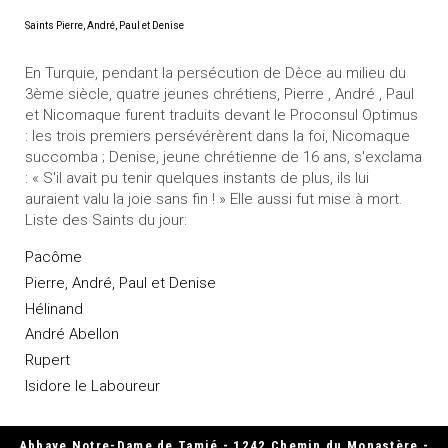
Saints Pierre, André, Paul et Denise
En Turquie, pendant la persécution de Dèce au milieu du
3ème siècle, quatre jeunes chrétiens, Pierre , André , Paul
et Nicomaque furent traduits devant le Proconsul Optimus
: les trois premiers persévérèrent dans la foi, Nicomaque
succomba ; Denise, jeune chrétienne de 16 ans, s'exclama
: « S'il avait pu tenir quelques instants de plus, ils lui
auraient valu la joie sans fin ! » Elle aussi fut mise à mort.
Liste des Saints du jour:
Pacôme
Pierre, André, Paul et Denise
Hélinand
André Abellon
Rupert
Isidore le Laboureur
Abbaye Notre-Dame de Tamié - 1242 Chemin du Monastère -