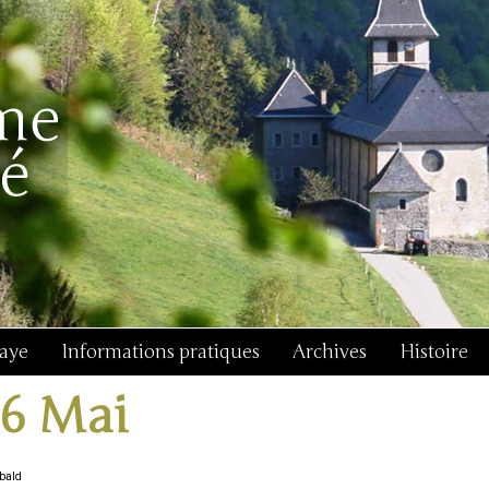
baye
Informations pratiques
Archives
Histoire
16 Mai
Ubald