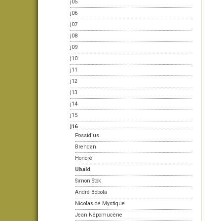
j05
j06
j07
j08
j09
j10
j11
j12
j13
j14
j15
j16
Possidius
Brendan
Honoré
Ubald
Simon Stok
André Bobola
Nicolas de Mystique
Jean Népomucène