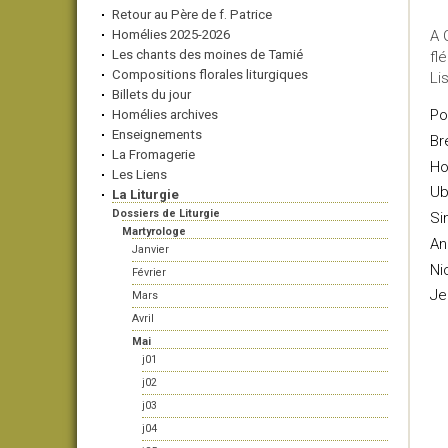
Retour au Père de f. Patrice
Homélies 2025-2026
A 
Les chants des moines de Tamié
fl
Compositions florales liturgiques
Li
Billets du jour
Po
Homélies archives
Enseignements
Br
La Fromagerie
Ho
Les Liens
Ub
La Liturgie
Dossiers de Liturgie
Si
Martyrologe
An
Janvier
Ni
Février
Je
Mars
Avril
Mai
j01
j02
j03
j04