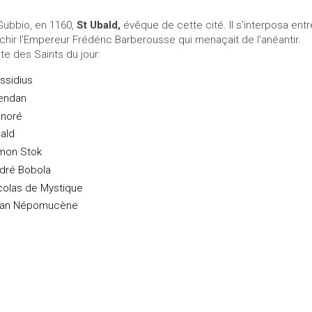
Gubbio, en 1160,
St Ubald,
évêque de cette cité. Il s'interposa entre 
échir l'Empereur Frédéric Barberousse qui menaçait de l'anéantir.
ste des Saints du jour:
ssidius
endan
noré
ald
mon Stok
dré Bobola
colas de Mystique
an Népomucène