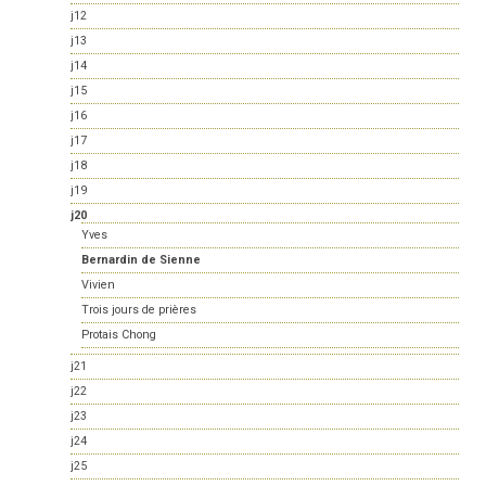
j12
j13
j14
j15
j16
j17
j18
j19
j20
Yves
Bernardin de Sienne
Vivien
Trois jours de prières
Protais Chong
j21
j22
j23
j24
j25