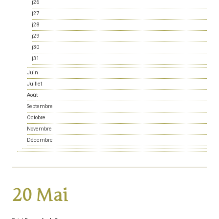
j26
j27
j28
j29
j30
j31
Juin
Juillet
Août
Septembre
Octobre
Novembre
Décembre
20 Mai