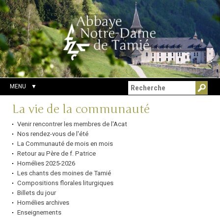
Aller
Outils
Chercher par
au
personnels
Recherche
contenu.
avancée…
|
Aller
à
la
navigation
MENU
Navigation
La vie de la communauté
Venir rencontrer les membres de l'Acat
Nos rendez-vous de l'été
La Communauté de mois en mois
Retour au Père de f. Patrice
Homélies 2025-2026
Les chants des moines de Tamié
Compositions florales liturgiques
Billets du jour
Homélies archives
Enseignements