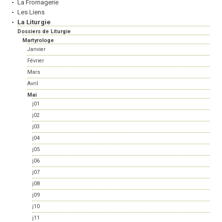
La Fromagerie
Les Liens
La Liturgie
Dossiers de Liturgie
Martyrologe
Janvier
Février
Mars
Avril
Mai
j01
j02
j03
j04
j05
j06
j07
j08
j09
j10
j11