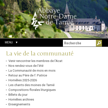
Aller
Outils
Chercher par
au
personnels
Recherche
contenu.
avancée…
|
Aller
à
la
navigation
MENU
Navigation
La vie de la communauté
Venir rencontrer les membres de l'Acat
Nos rendez-vous de l'été
La Communauté de mois en mois
Retour au Père de f. Patrice
Homélies 2025-2026
Les chants des moines de Tamié
Compositions florales liturgiques
Billets du jour
Homélies archives
Enseignements