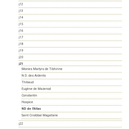
j12
j13
j14
j15
j16
j17
j18
j19
j20
j21
Moines Martyrs de Tibhirine
N.D. des Ardents
Thibaud
Eugène de Mazenod
Constantin
Hospice
ND de l'Atlas
Saint Cristóbal Magallane
j22