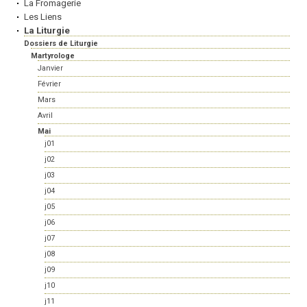
La Fromagerie
Les Liens
La Liturgie
Dossiers de Liturgie
Martyrologe
Janvier
Février
Mars
Avril
Mai
j01
j02
j03
j04
j05
j06
j07
j08
j09
j10
j11