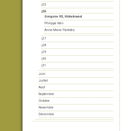
j25
j26
Grégoire VII, Hildebrand
Philippe Néri
Anne-Marie Parédès
j27
j28
j29
j30
j31
Juin
Juillet
Août
Septembre
Octobre
Novembre
Décembre