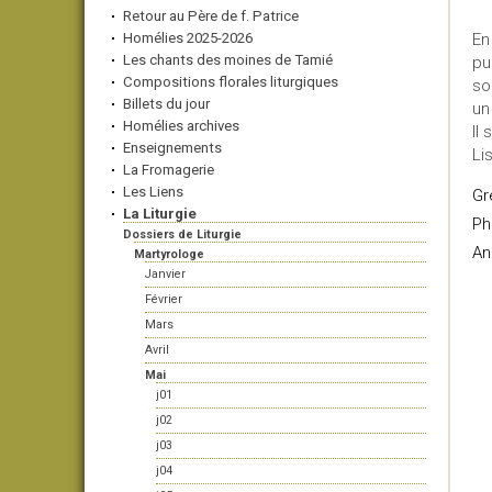
Retour au Père de f. Patrice
Homélies 2025-2026
En
Les chants des moines de Tamié
pu
Compositions florales liturgiques
so
Billets du jour
un
Homélies archives
Il 
Enseignements
Li
La Fromagerie
Les Liens
Gr
La Liturgie
Ph
Dossiers de Liturgie
An
Martyrologe
Janvier
Février
Mars
Avril
Mai
j01
j02
j03
j04