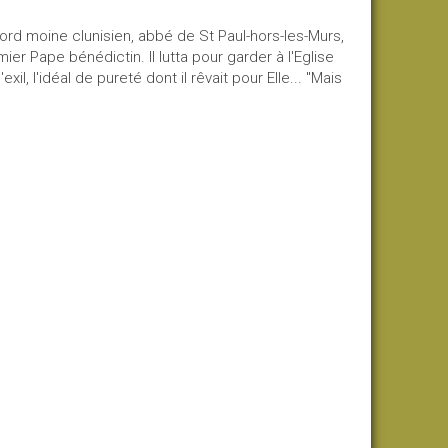
ord moine clunisien, abbé de St Paul-hors-les-Murs,
ier Pape bénédictin. Il lutta pour garder à l'Eglise
il, l'idéal de pureté dont il rêvait pour Elle... "Mais