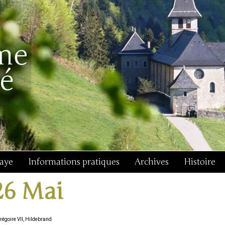
baye
Informations pratiques
Archives
Histoire
26 Mai
régoire VII, Hildebrand