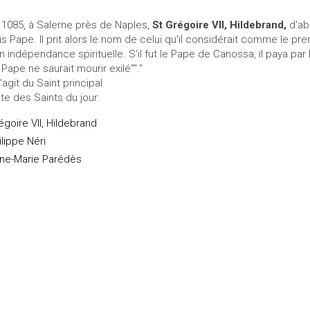
 1085, à Salerne près de Naples,
St Grégoire VII, Hildebrand,
d'ab
is Pape. Il prit alors le nom de celui qu'il considérait comme le prem
n indépendance spirituelle. S'il fut le Pape de Canossa, il paya par l'ex
 Pape ne saurait mourir exilé""."
s'agit du Saint principal
ste des Saints du jour:
égoire VII, Hildebrand
ilippe Néri
ne-Marie Parédès