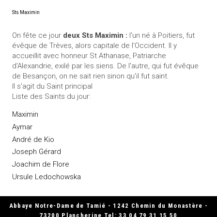
Sts Maximin
On fête ce jour
deux Sts Maximin :
l'un né à Poitiers, fut
évêque de Trèves, alors capitale de l'Occident. Il y
accueillit avec honneur St Athanase, Patriarche
d'Alexandrie, exilé par les siens. De l'autre, qui fut évêque
de Besançon, on ne sait rien sinon qu'il fut saint.
Il s'agit du Saint principal
Liste des Saints du jour:
Maximin
Aymar
André de Kio
Joseph Gérard
Joachim de Flore
Ursule Ledochowska
Abbaye Notre-Dame de Tamié - 1242 Chemin du Monastère -
73200 Plancherine Tel: 33 04 79 31 15 50