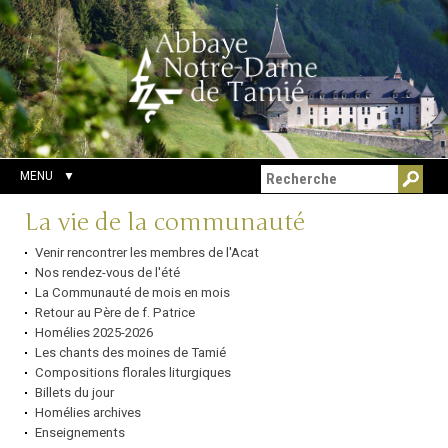
Aller
Outils
Chercher par
au
personnels
Recherche
contenu.
avancée…
|
Aller
à
la
navigation
MENU
Navigation
La vie de la communauté
Venir rencontrer les membres de l'Acat
Nos rendez-vous de l'été
La Communauté de mois en mois
Retour au Père de f. Patrice
Homélies 2025-2026
Les chants des moines de Tamié
Compositions florales liturgiques
Billets du jour
Homélies archives
Enseignements