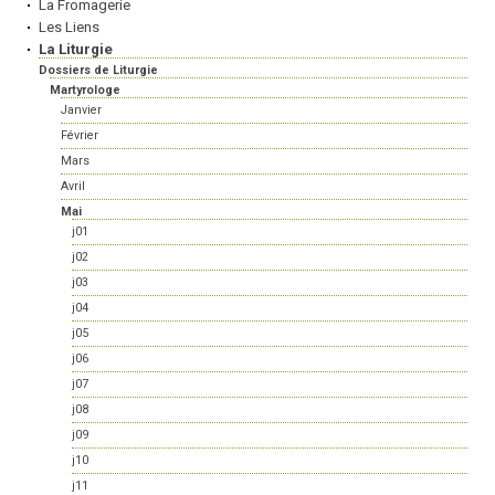
La Fromagerie
Les Liens
La Liturgie
Dossiers de Liturgie
Martyrologe
Janvier
Février
Mars
Avril
Mai
j01
j02
j03
j04
j05
j06
j07
j08
j09
j10
j11