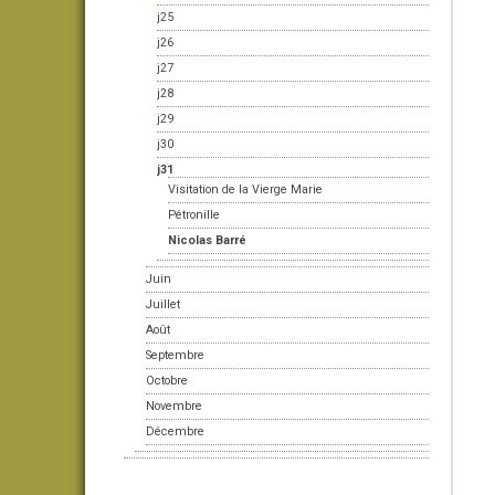
j25
j26
j27
j28
j29
j30
j31
Visitation de la Vierge Marie
Pétronille
Nicolas Barré
Juin
Juillet
Août
Septembre
Octobre
Novembre
Décembre