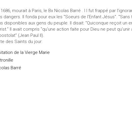
 1686, mourait à Paris, le Bx Nicolas Barré . I l fut frappé par l'ign
s dangers. Il fonda pour eux les "Soeurs de l'Enfant Jésus". "Sans f
us disponibles aux gens du peuple. Il disait: "Quiconque reçoit un 
rist." Il avait compris "qu'une action faite pour Dieu ne peut qu'unir
postolat" (Jean Paul II).
ste des Saints du jour:
sitation de la Vierge Marie
tronille
colas Barré