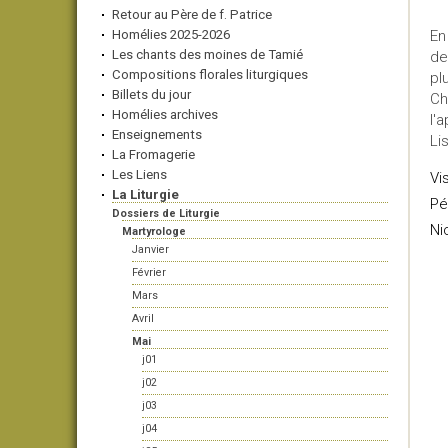
Retour au Père de f. Patrice
Homélies 2025-2026
En
Les chants des moines de Tamié
de
Compositions florales liturgiques
pl
Billets du jour
Ch
Homélies archives
l'a
Enseignements
Li
La Fromagerie
Les Liens
Vi
La Liturgie
Pé
Dossiers de Liturgie
Ni
Martyrologe
Janvier
Février
Mars
Avril
Mai
j01
j02
j03
j04