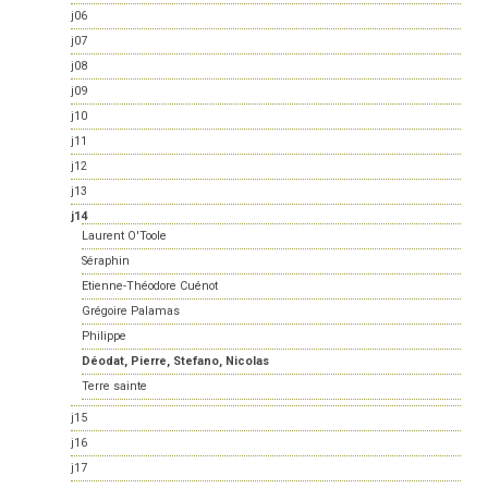
j06
j07
j08
j09
j10
j11
j12
j13
j14
Laurent O'Toole
Séraphin
Etienne-Théodore Cuénot
Grégoire Palamas
Philippe
Déodat, Pierre, Stefano, Nicolas
Terre sainte
j15
j16
j17