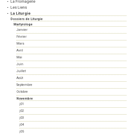
La Fromagerie
Les Liens
La Liturgie
Dossiers de Liturgie
Martyrologe
Janvier
Février
Mars
Avril
Mai
Juin
Juillet
Août
Septembre
Octobre
Novembre
j01
j02
j03
j04
j05