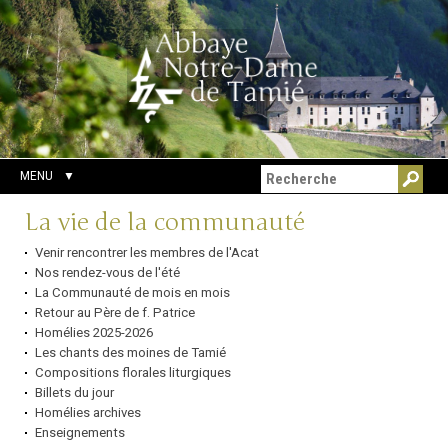
Aller
Outils
Chercher par
au
personnels
Recherche
contenu.
avancée…
|
Aller
à
la
navigation
MENU
Navigation
La vie de la communauté
Venir rencontrer les membres de l'Acat
Nos rendez-vous de l'été
La Communauté de mois en mois
Retour au Père de f. Patrice
Homélies 2025-2026
Les chants des moines de Tamié
Compositions florales liturgiques
Billets du jour
Homélies archives
Enseignements