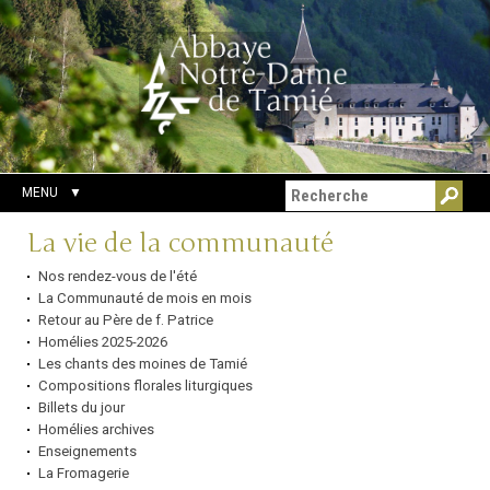
Aller
Outils
Chercher par
au
personnels
Recherche
contenu.
avancée…
|
Aller
à
la
navigation
MENU
Navigation
La vie de la communauté
Nos rendez-vous de l'été
La Communauté de mois en mois
Retour au Père de f. Patrice
Homélies 2025-2026
Les chants des moines de Tamié
Compositions florales liturgiques
Billets du jour
Homélies archives
Enseignements
La Fromagerie