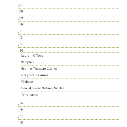
j07
j08
j09
j10
j11
j12
j13
j14
Laurent O'Toole
Séraphin
Etienne-Théodore Cuénot
Grégoire Palamas
Philippe
Déodat, Pierre, Stefano, Nicolas
Terre sainte
j15
j16
j17
j18