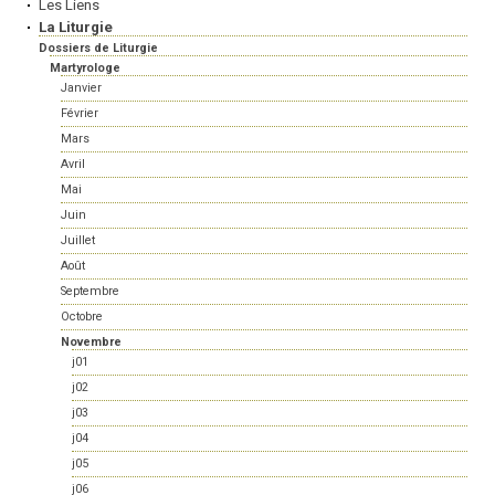
Les Liens
La Liturgie
Dossiers de Liturgie
Martyrologe
Janvier
Février
Mars
Avril
Mai
Juin
Juillet
Août
Septembre
Octobre
Novembre
j01
j02
j03
j04
j05
j06