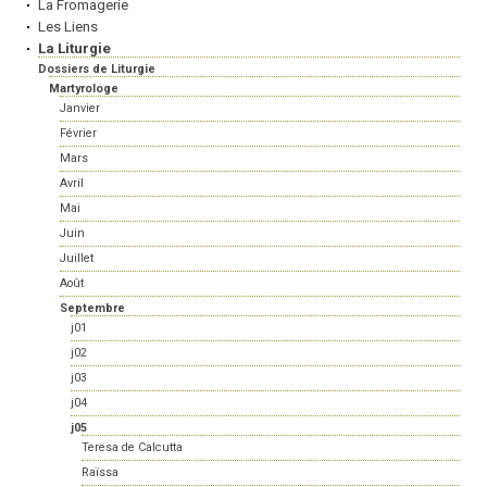
La Fromagerie
Les Liens
La Liturgie
Dossiers de Liturgie
Martyrologe
Janvier
Février
Mars
Avril
Mai
Juin
Juillet
Août
Septembre
j01
j02
j03
j04
j05
Teresa de Calcutta
Raïssa