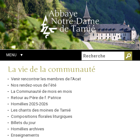
Aller
Outils
Chercher par
au
personnels
Recherche
contenu.
avancée…
|
Aller
à
la
navigation
MENU
Navigation
La vie de la communauté
Venir rencontrer les membres de l'Acat
Nos rendez-vous de l'été
La Communauté de mois en mois
Retour au Père de f. Patrice
Homélies 2025-2026
Les chants des moines de Tamié
Compositions florales liturgiques
Billets du jour
Homélies archives
Enseignements