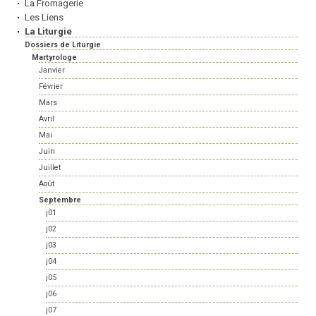
La Fromagerie
Les Liens
La Liturgie
Dossiers de Liturgie
Martyrologe
Janvier
Février
Mars
Avril
Mai
Juin
Juillet
Août
Septembre
j01
j02
j03
j04
j05
j06
j07