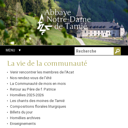
Aller
Outils
Chercher par
au
personnels
Recherche
contenu.
avancée…
|
Aller
à
la
navigation
MENU
Navigation
La vie de la communauté
Venir rencontrer les membres de l'Acat
Nos rendez-vous de l'été
La Communauté de mois en mois
Retour au Père de f. Patrice
Homélies 2025-2026
Les chants des moines de Tamié
Compositions florales liturgiques
Billets du jour
Homélies archives
Enseignements