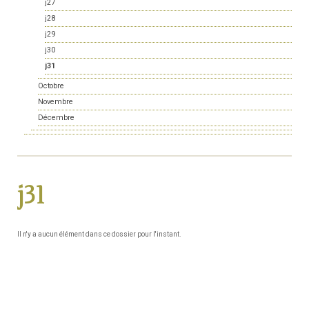
j27
j28
j29
j30
j31
Octobre
Novembre
Décembre
j31
Il n'y a aucun élément dans ce dossier pour l'instant.