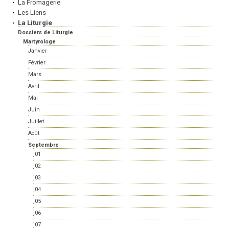
La Fromagerie
Les Liens
La Liturgie
Dossiers de Liturgie
Martyrologe
Janvier
Février
Mars
Avril
Mai
Juin
Juillet
Août
Septembre
j01
j02
j03
j04
j05
j06
j07