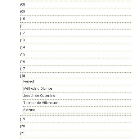
j08
j09
j10
j11
j12
j13
j14
j15
j16
j17
j18
Ferréol
Méthode d'Olympe
Joseph de Cupertino
Thomas de Villeneuve
Bidzine
j19
j20
j21