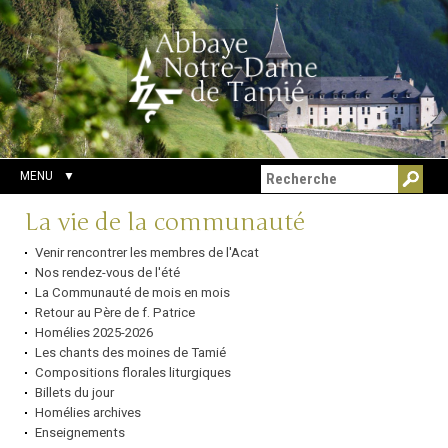
Aller
Outils
Chercher par
au
personnels
Recherche
contenu.
avancée…
|
Aller
à
la
navigation
MENU
Navigation
La vie de la communauté
Venir rencontrer les membres de l'Acat
Nos rendez-vous de l'été
La Communauté de mois en mois
Retour au Père de f. Patrice
Homélies 2025-2026
Les chants des moines de Tamié
Compositions florales liturgiques
Billets du jour
Homélies archives
Enseignements