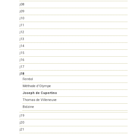
j08
j09
j10
j11
j12
j13
j14
j15
j16
j17
j18
Ferréol
Méthode d'Olympe
Joseph de Cupertino
Thomas de Villeneuve
Bidzine
j19
j20
j21