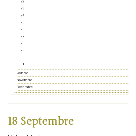
j22
j23
j24
j25
j26
j27
j28
j29
j30
j31
Octobre
Novembre
Décembre
18 Septembre