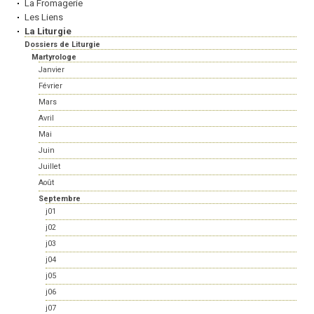
La Fromagerie
Les Liens
La Liturgie
Dossiers de Liturgie
Martyrologe
Janvier
Février
Mars
Avril
Mai
Juin
Juillet
Août
Septembre
j01
j02
j03
j04
j05
j06
j07