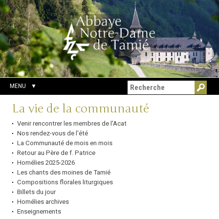
Aller
Outils
Chercher par
au
personnels
Recherche
contenu.
avancée…
|
Aller
à
la
navigation
MENU
Navigation
La vie de la communauté
Venir rencontrer les membres de l'Acat
Nos rendez-vous de l'été
La Communauté de mois en mois
Retour au Père de f. Patrice
Homélies 2025-2026
Les chants des moines de Tamié
Compositions florales liturgiques
Billets du jour
Homélies archives
Enseignements