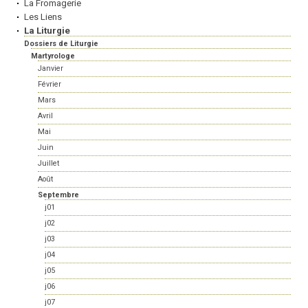
La Fromagerie
Les Liens
La Liturgie
Dossiers de Liturgie
Martyrologe
Janvier
Février
Mars
Avril
Mai
Juin
Juillet
Août
Septembre
j01
j02
j03
j04
j05
j06
j07