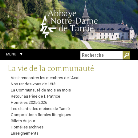
Aller
Outils
Chercher par
au
personnels
Recherche
contenu.
avancée…
|
Aller
à
la
navigation
MENU
Navigation
La vie de la communauté
Venir rencontrer les membres de l'Acat
Nos rendez-vous de l'été
La Communauté de mois en mois
Retour au Père de f. Patrice
Homélies 2025-2026
Les chants des moines de Tamié
Compositions florales liturgiques
Billets du jour
Homélies archives
Enseignements