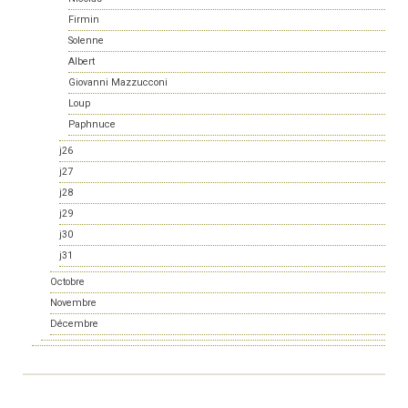
Firmin
Solenne
Albert
Giovanni Mazzucconi
Loup
Paphnuce
j26
j27
j28
j29
j30
j31
Octobre
Novembre
Décembre