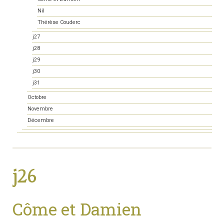
Nil
Thérèse Couderc
j27
j28
j29
j30
j31
Octobre
Novembre
Décembre
j26
Côme et Damien