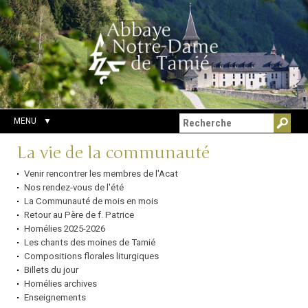
Aller
Outils
Chercher par
au
personnels
Recherche
contenu.
avancée…
|
Aller
à
la
navigation
MENU
Navigation
La vie de la communauté
Venir rencontrer les membres de l'Acat
Nos rendez-vous de l'été
La Communauté de mois en mois
Retour au Père de f. Patrice
Homélies 2025-2026
Les chants des moines de Tamié
Compositions florales liturgiques
Billets du jour
Homélies archives
Enseignements