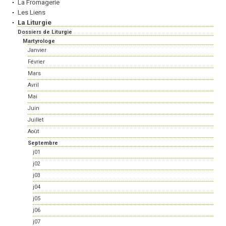
La Fromagerie
Les Liens
La Liturgie
Dossiers de Liturgie
Martyrologe
Janvier
Février
Mars
Avril
Mai
Juin
Juillet
Août
Septembre
j01
j02
j03
j04
j05
j06
j07