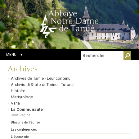
Aller
Outils
Chercher par
au
personnels
Recherche
contenu.
avancée…
|
Aller
à
la
navigation
MENU
Navigation
Archives
Archives de Tamié - Leur contenu
Archivio di Stato di Torino - Tutorial
Histoire
Martyrologe
Varia
La Communauté
Salve Regina
Blasons de l'église
Les conférences
L'économie