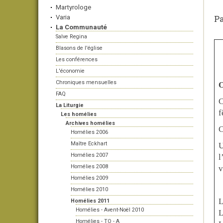
Martyrologe
Pa
Varia
La Communauté
Salve Regina
Blasons de l'église
Les conférences
L'économie
Chroniques mensuelles
O
FAQ
C
La Liturgie
f
Les homélies
Archives homélies
C
Homélies 2006
Maître Eckhart
U
Homélies 2007
l
Homélies 2008
v
Homélies 2009
Homélies 2010
L
Homélies 2011
Homélies - Avent-Noël 2010
L
Homélies - TO - A