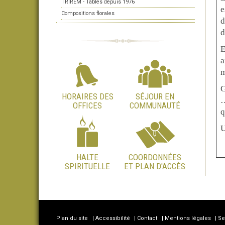
TRIREM - Tables depuis 1976
e
Compositions florales
d
d
E
a
m
G
HORAIRES DES
SÉJOUR EN
…
OFFICES
COMMUNAUTÉ
q
U
HALTE
COORDONNÉES
SPIRITUELLE
ET PLAN D'ACCÈS
Plan du site
Accessibilité
Contact
Mentions légales
Se