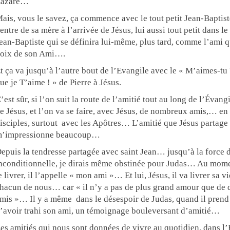
Lazare…
ais, vous le savez, ça commence avec le tout petit Jean-Baptist
entre de sa mère à l’arrivée de Jésus, lui aussi tout petit dans 
ean-Baptiste qui se définira lui-même, plus tard, comme l’ami qui
oix de son Ami….
t ça va jusqu’à l’autre bout de l’Evangile avec le « M’aimes-tu 
ue je T’aime ! » de Pierre à Jésus.
’est sûr, si l’on suit la route de l’amitié tout au long de l’Évang
e Jésus, et l’on va se faire, avec Jésus, de nombreux amis,… en 
isciples, surtout
avec les Apôtres… L’amitié que Jésus partage
’impressionne beaucoup…
epuis la tendresse partagée avec saint Jean… jusqu’à la force 
nconditionnelle, je dirais même obstinée pour Judas… Au mome
e livrer, il l’appelle « mon ami »… Et lui, Jésus, il va livrer s
hacun de nous… car « il n’y a pas de plus grand amour que de 
mis »… Il y a même
dans le désespoir de Judas, quand il prend
’avoir trahi son ami, un témoignage bouleversant d’amitié…
es amitiés qui nous sont données de vivre au quotidien, dans l