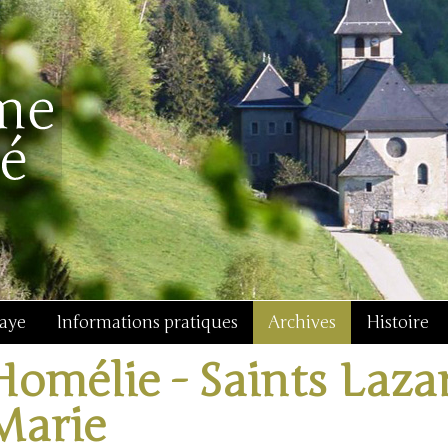
baye
Informations pratiques
Archives
Histoire
Homélie - Saints Laza
Marie