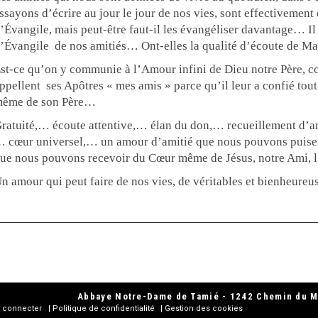
ssayons d’écrire au jour le jour de nos vies, sont effectivement
’Évangile, mais peut-être faut-il les évangéliser davantage… Il f
’Évangile
de nos amitiés… Ont-elles la qualité d’écoute de M
st-ce qu’on y communie à l’Amour infini de Dieu notre Père, 
ppellent
ses Apôtres « mes amis » parce qu’il leur a confié tout 
ême de son Père…
ratuité,… écoute attentive,… élan du don,… recueillement d’a
 cœur universel,… un amour d’amitié que nous pouvons puiser
ue nous pouvons recevoir du Cœur même de Jésus, notre Ami,
n amour qui peut faire de nos vies, de véritables et bienheureus
Abbaye Notre-Dame de Tamié - 1242 Chemin du Mo
 connecter
Politique de confidentialité
Gestion des cookies