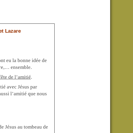
et Lazare
ont eu la bonne idée de
zare,… ensemble.
fête de l’amitié
.
tié avec Jésus par
 aussi l’amitié que nous
de Jésus au tombeau de