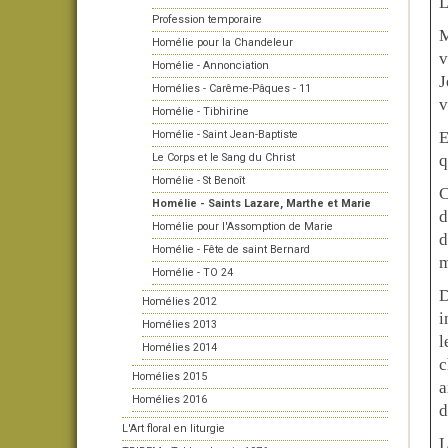
Profession temporaire
M
Homélie pour la Chandeleur
v
Homélie - Annonciation
J
Homélies - Carême-Pâques - 11
v
Homélie - Tibhirine
Homélie - Saint Jean-Baptiste
E
Le Corps et le Sang du Christ
q
Homélie - St Benoît
C
Homélie - Saints Lazare, Marthe et Marie
d
Homélie pour l'Assomption de Marie
d
Homélie - Fête de saint Bernard
m
Homélie - TO 24
D
Homélies 2012
i
Homélies 2013
l
Homélies 2014
c
Homélies 2015
a
Homélies 2016
d
L'Art floral en liturgie
L