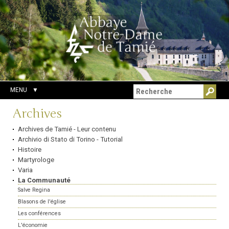
Aller
Outils
Chercher par
au
personnels
Recherche
contenu.
avancée…
|
Aller
à
la
navigation
MENU
Navigation
Archives
Archives de Tamié - Leur contenu
Archivio di Stato di Torino - Tutorial
Histoire
Martyrologe
Varia
La Communauté
Salve Regina
Blasons de l'église
Les conférences
L'économie