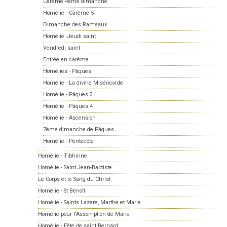
Carème 4ème dimanche
Homélie - Carême 5
Dimanche des Rameaux
Homélie -Jeudi saint
Vendredi saint
Entrée en carême
Homélies - Pâques
Homélie - La divine Miséricorde
Homélie - Pâques 3
Homélie - Pâques 4
Homélie - Ascension
7ème dimanche de Pâques
Homélie - Pentecôte
Homélie - Tibhirine
Homélie - Saint Jean-Baptiste
Le Corps et le Sang du Christ
Homélie - St Benoît
Homélie - Saints Lazare, Marthe et Marie
Homélie pour l'Assomption de Marie
Homélie - Fête de saint Bernard