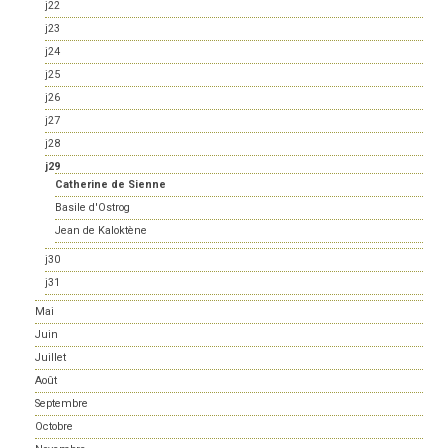
j22
j23
j24
j25
j26
j27
j28
j29
Catherine de Sienne
Basile d'Ostrog
Jean de Kaloktène
j30
j31
Mai
Juin
Juillet
Août
Septembre
Octobre