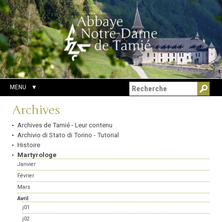
Aller
Outils
Chercher par
au
personnels
Recherche
contenu.
avancée…
|
Aller
à
la
navigation
MENU
Navigation
Archives
Archives de Tamié - Leur contenu
Archivio di Stato di Torino - Tutorial
Histoire
Martyrologe
Janvier
Février
Mars
Avril
j01
j02