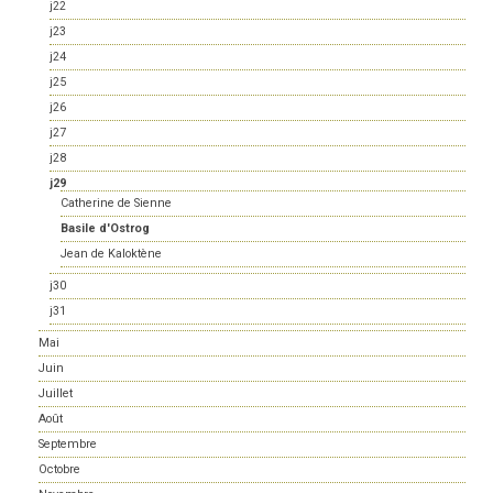
j22
j23
j24
j25
j26
j27
j28
j29
Catherine de Sienne
Basile d'Ostrog
Jean de Kaloktène
j30
j31
Mai
Juin
Juillet
Août
Septembre
Octobre