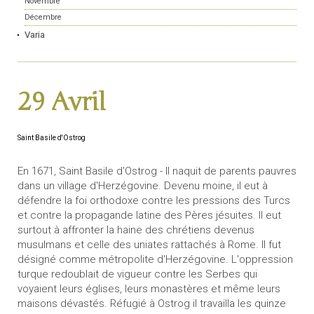
Novembre
Décembre
Varia
29 Avril
Saint Basile d'Ostrog
En 1671, Saint Basile d'Ostrog - Il naquit de parents pauvres
dans un village d'Herzégovine. Devenu moine, il eut à
défendre la foi orthodoxe contre les pressions des Turcs
et contre la propagande latine des Pères jésuites. Il eut
surtout à affronter la haine des chrétiens devenus
musulmans et celle des uniates rattachés à Rome. Il fut
désigné comme métropolite d'Herzégovine. L'oppression
turque redoublait de vigueur contre les Serbes qui
voyaient leurs églises, leurs monastères et même leurs
maisons dévastés. Réfugié à Ostrog il travailla les quinze