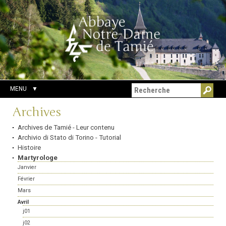
Aller
Outils
Chercher par
au
personnels
Recherche
contenu.
avancée…
|
Aller
à
la
navigation
MENU
Navigation
Archives
Archives de Tamié - Leur contenu
Archivio di Stato di Torino - Tutorial
Histoire
Martyrologe
Janvier
Février
Mars
Avril
j01
j02