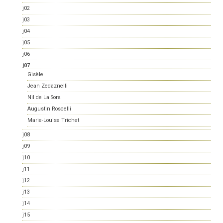
j02
j03
j04
j05
j06
j07
Gisèle
Jean Zedaznelli
Nil de La Sora
Augustin Roscelli
Marie-Louise Trichet
j08
j09
j10
j11
j12
j13
j14
j15