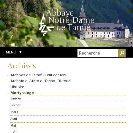
Aller
Outils
Chercher par
au
personnels
Recherche
contenu.
avancée…
|
Aller
à
la
navigation
MENU
Navigation
Archives
Archives de Tamié - Leur contenu
Archivio di Stato di Torino - Tutorial
Histoire
Martyrologe
Janvier
Février
Mars
Avril
Mai
j01