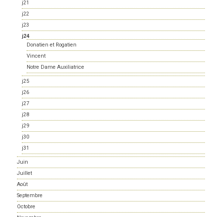
j21
j22
j23
j24
Donatien et Rogatien
Vincent
Notre Dame Auxiliatrice
j25
j26
j27
j28
j29
j30
j31
Juin
Juillet
Août
Septembre
Octobre