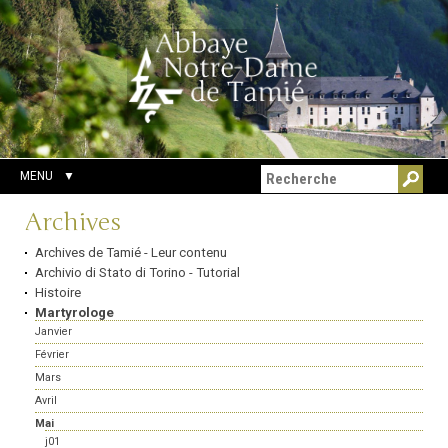
Aller
Outils
Chercher par
au
personnels
Recherche
contenu.
avancée…
|
Aller
à
la
navigation
MENU
Navigation
Archives
Archives de Tamié - Leur contenu
Archivio di Stato di Torino - Tutorial
Histoire
Martyrologe
Janvier
Février
Mars
Avril
Mai
j01