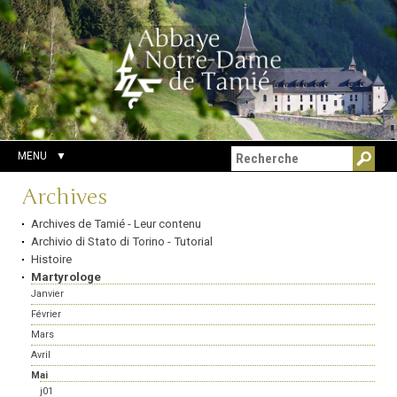
Aller
Outils
Chercher par
au
personnels
Recherche
contenu.
avancée…
|
Aller
à
la
navigation
MENU
Navigation
Archives
Archives de Tamié - Leur contenu
Archivio di Stato di Torino - Tutorial
Histoire
Martyrologe
Janvier
Février
Mars
Avril
Mai
j01