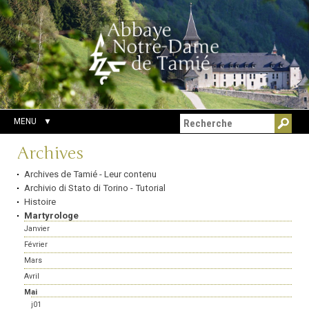
Aller
Outils
Chercher par
au
personnels
Recherche
contenu.
avancée…
|
Aller
à
la
navigation
MENU
Navigation
Archives
Archives de Tamié - Leur contenu
Archivio di Stato di Torino - Tutorial
Histoire
Martyrologe
Janvier
Février
Mars
Avril
Mai
j01