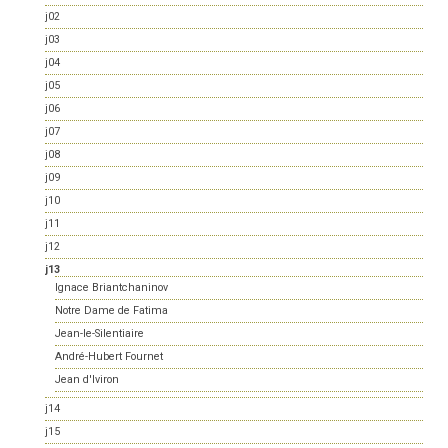
j02
j03
j04
j05
j06
j07
j08
j09
j10
j11
j12
j13
Ignace Briantchaninov
Notre Dame de Fatima
Jean-le-Silentiaire
André-Hubert Fournet
Jean d'Iviron
j14
j15