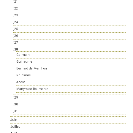
j21
j22
j23
j24
j25
j26
j27
j28
Germain
Guillaume
Bernard de Menthon
Rhipsimé
André
Martyrs de Roumanie
j29
j30
j31
Juin
Juillet