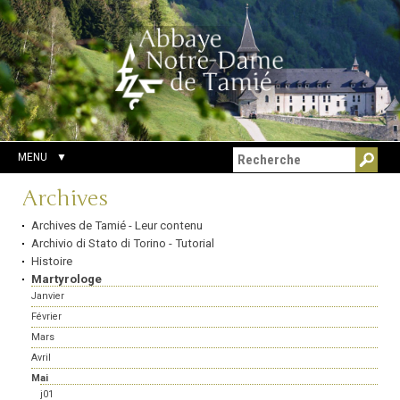
Aller
Outils
Chercher par
au
personnels
Recherche
contenu.
avancée…
|
Aller
à
la
navigation
MENU
Navigation
Archives
Archives de Tamié - Leur contenu
Archivio di Stato di Torino - Tutorial
Histoire
Martyrologe
Janvier
Février
Mars
Avril
Mai
j01