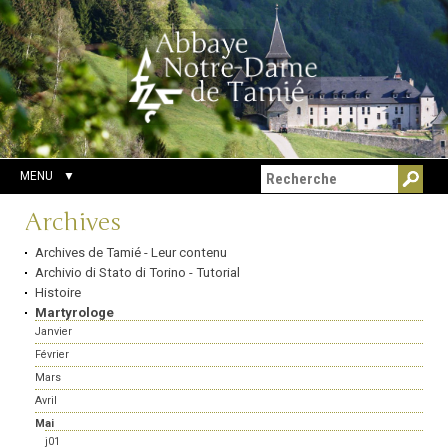
Aller
Outils
Chercher par
au
personnels
Recherche
contenu.
avancée…
|
Aller
à
la
navigation
MENU
Navigation
Archives
Archives de Tamié - Leur contenu
Archivio di Stato di Torino - Tutorial
Histoire
Martyrologe
Janvier
Février
Mars
Avril
Mai
j01