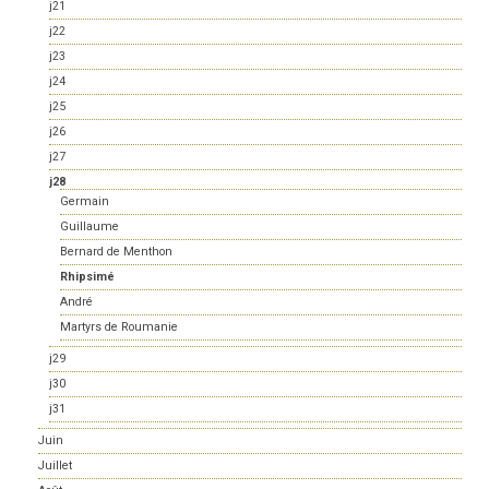
j21
j22
j23
j24
j25
j26
j27
j28
Germain
Guillaume
Bernard de Menthon
Rhipsimé
André
Martyrs de Roumanie
j29
j30
j31
Juin
Juillet