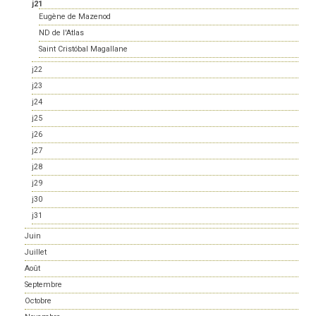
j21
Eugène de Mazenod
ND de l'Atlas
Saint Cristóbal Magallane
j22
j23
j24
j25
j26
j27
j28
j29
j30
j31
Juin
Juillet
Août
Septembre
Octobre