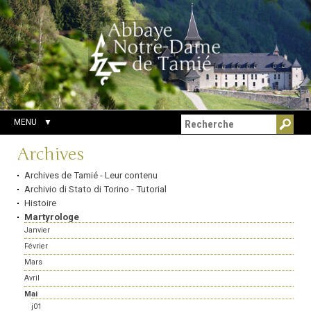
Aller
Outils
Chercher par
au
personnels
Recherche
contenu.
avancée…
|
Aller
à
la
navigation
MENU
Navigation
Archives
Archives de Tamié - Leur contenu
Archivio di Stato di Torino - Tutorial
Histoire
Martyrologe
Janvier
Février
Mars
Avril
Mai
j01