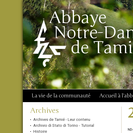
Aller
Outils
Chercher par
au
personnels
Recherche
contenu.
avancée…
|
Aller
à
la
navigation
La vie de la communauté
Accueil à l'ab
Navigation
Archives
Archives de Tamié - Leur contenu
Archivio di Stato di Torino - Tutorial
ND d
Histoire