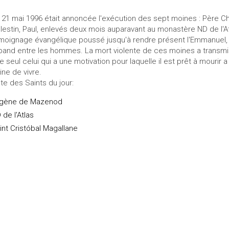
 21 mai 1996 était annoncée l'exécution des sept moines : Père Chri
lestin, Paul, enlevés deux mois auparavant au monastère ND de l'Atlas
moignage évangélique poussé jusqu'à rendre présent l'Emmanuel, l
pand entre les hommes. La mort violente de ces moines a transmi
e seul celui qui a une motivation pour laquelle il est prêt à mourir a 
ine de vivre.
ste des Saints du jour:
gène de Mazenod
 de l'Atlas
int Cristóbal Magallane