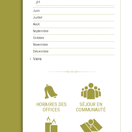
j31
Juin
Juillet
Août
Septembre
Octobre
Novembre
Décembre
Varia
HORAIRES DES
SÉJOUR EN
OFFICES
COMMUNAUTÉ