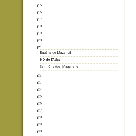
j15
j16
j17
j18
j19
j20
j21
Eugène de Mazenod
ND de l'Atlas
Saint Cristóbal Magallane
j22
j23
j24
j25
j26
j27
j28
j29
j30