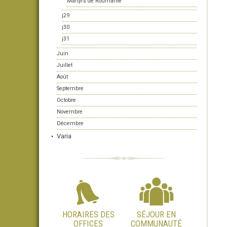
Martyrs de Roumanie
j29
j30
j31
Juin
Juillet
Août
Septembre
Octobre
Novembre
Décembre
Varia
HORAIRES DES
SÉJOUR EN
OFFICES
COMMUNAUTÉ