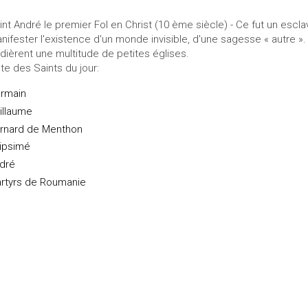
int André le premier Fol en Christ (10 ème siècle) - Ce fut un escl
nifester l'existence d'un monde invisible, d'une sagesse « autre ». 
dièrent une multitude de petites églises.
ste des Saints du jour:
rmain
illaume
rnard de Menthon
ipsimé
dré
rtyrs de Roumanie