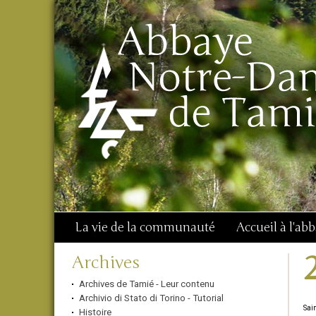
Aller
Outils
Chercher par
au
personnels
Recherche
contenu.
avancée…
|
Aller
à
la
navigation
La vie de la communauté
Accueil à l'ab
Navigation
Archives
Archives de Tamié - Leur contenu
Archivio di Stato di Torino - Tutorial
Sai
Histoire